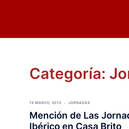
Saltar
al
contenido
Categoría:
Jo
15 MARZO, 2013
JORNADAS
Mención de Las Jorna
Ibérico en Casa Brito